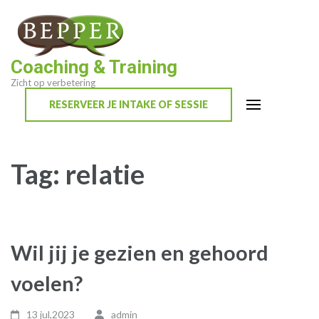
Ga
naar
inhoud
Coaching & Training
(Druk
Zicht op verbetering
enter)
RESERVEER JE INTAKE OF SESSIE
Tag:
relatie
Wil jij je gezien en gehoord
voelen?
13 jul,2023
admin