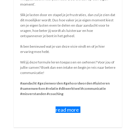
 dat
est
 of
tere
read more
Algemene voorwaarden
Klachtenregeling
AVG