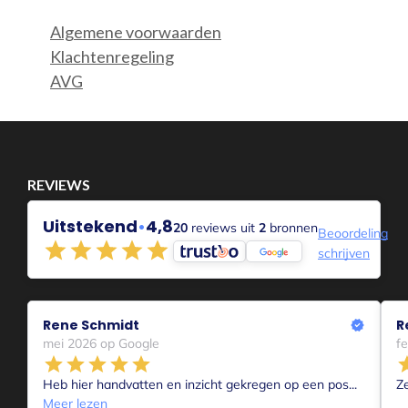
REVIEWS
Uitstekend
•
4,8
20
reviews uit
2
bronnen
Beoordeling
schrijven
Rene Schmidt
R
mei 2026 op Google
f
Heb hier handvatten en inzicht gekregen op een pos...
Z
Meer lezen
provided by