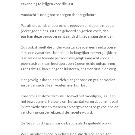
Voor wat jij denkt dat je moet
Voor wat jij denkt dat verwacht wordt
Voor alles wat niet bij draagt
.
Aan gelukkig, tevreden en ontspannen
re
are
Jij
n
Dus voel je vrij
g.
Kies je vrij
en
En voel je nog vrijer
en
Zo word jij
gaat
 en
Jijer
Liesbeth Bouwhuis