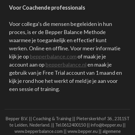
proces, is er de Bepper Balance Methode
waarmee je toegankelijk en effectief kunt
werken. Online en offline. Voor meer informatie
kijk je op
bepperbalance.com
of maak je je
account aan op
bepperbalance.nl
en maak je
gebruik van je Free Trial account van 1 maand en
kijk je rond hoe het werkt of meld je je aan voor
een sessie of training.
Bepper B.V. || Coaching & Training || Pieterskerkhof 36 , 2311ST
te Leiden, Nederland. || Tel.0612400150 || info@bepper.eu ||
www.bepperbalance.com || www.bepper.eu || algemene
voorwaarden klachtenregeling AVG Bank
NL26RABO0150761449 KvK:27357395 BTW nr.8217 09 379
Copyright Bepper B.V.
School Zone | Ontwikkeld door
Rara
Theme
. Mogelijk gemaakt door
WordPress
.