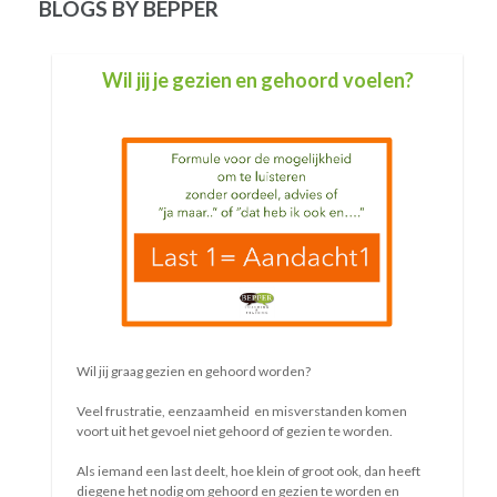
BLOGS BY BEPPER
Voor jou
Van jouw leven is er maar één
Er is maar één iemand met dit leven
En dat ben jij
Jij gaat erover
Jij bepaalt
Wat je kiest
Bij alles waarin je te kiezen hebt
Je verliest
Als je kiest
t
Voor wat een ander wil