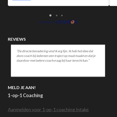
REVIEWS
t
“Je komt op mij over als een warme, open coach die goed kan
 je
helpen met het achterhalen waar iemand mee zit en hoe dit
aan te pakken. Ik vond het enorm plus dat je veel concrete
tools mee kan geven in een korte tijd.”
MELD JE AAN!
1-op-1 Coaching
Aanmelden voor 1-op-1 coaching Intake
Voor Coachende professionals
Voor collega’s die mensen begeleiden in hun