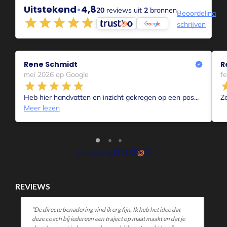
REVIEWS
“Je komt op mij over als een warme, open coach die goed kan
helpen met het achterhalen waar iemand mee zit en hoe dit
aan te pakken. Ik vond het enorm plus dat je veel concrete
tools mee kan geven in een korte tijd.”
MELD JE AAN!
1-op-1 Coaching
Aanmelden voor 1-op-1 coaching Intake
Voor Coachende professionals
Voor collega’s die mensen begeleiden in hun