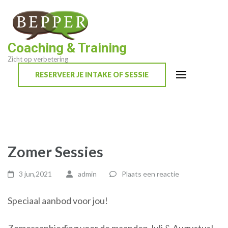
Ga
naar
inhoud
Coaching & Training
(Druk
Zicht op verbetering
enter)
RESERVEER JE INTAKE OF SESSIE
Zomer Sessies
3 jun,2021
admin
Plaats een reactie
Speciaal aanbod voor jou!