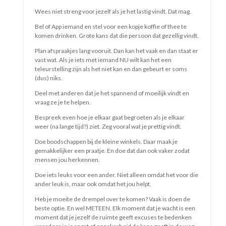
Jij
Dus voel je vrij
Kies je vrij
En voel je nog vrijer
Zo word jij
Jijer
read more
Algemene voorwaarden
Klachtenregeling
AVG