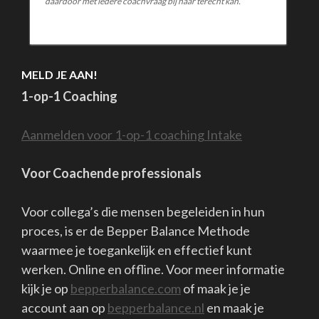
proces, is er de Bepper Balance Methode
waarmee je toegankelijk en effectief kunt
werken. Online en offline. Voor meer informatie
kijk je op
bepperbalance.com
of maak je je
account aan op
bepperbalance.nl
en maak je
gebruik van je Free Trial account van 1 maand en
kijk je rond hoe het werkt of meld je je aan voor
een sessie of training.
Bepper B.V. || Coaching & Training || Pieterskerkhof 36 , 2311ST
te Leiden, Nederland. || Tel.0612400150 || info@bepper.eu ||
www.bepperbalance.com || www.bepper.eu || algemene
voorwaarden klachtenregeling AVG Bank
NL26RABO0150761449 KvK:27357395 BTW nr.8217 09 379
Copyright Bepper B.V.
School Zone | Ontwikkeld door
Rara
Theme
. Mogelijk gemaakt door
WordPress
.