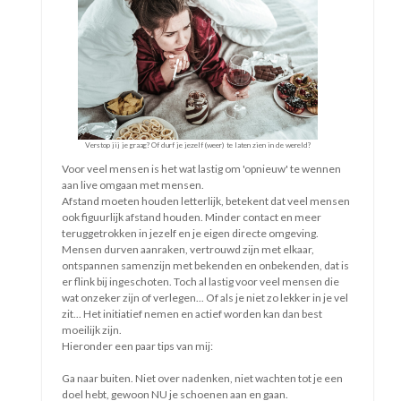
Er is maar één iemand met dit leven
En dat ben jij
Jij gaat erover
Jij bepaalt
Wat je kiest
Bij alles waarin je te kiezen hebt
Je verliest
Als je kiest
Voor wat een ander wil
Voor wat jij denkt dat je moet
Voor wat jij denkt dat verwacht wordt
Voor alles wat niet bij draagt
Aan gelukkig, tevreden en ontspannen