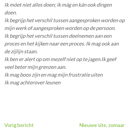
Ik móet niet alles doen; ik mág en kán ook dingen
doen.
Ik begrijp het verschil tussen aangesproken worden op
mijn werk of aangesproken worden op de persoon.
Ik begrijp het verschil tussen deelnemen aan een
proces en het kijken naar een proces. Ik mag ook aan
de zijlijn staan.
Ik ben er alert op om mezelf niet op te jagen.Ik geef
veel beter mijn grenzen aan.
Ik mag boos zijn en mag mijn frustratie uiten
Ik mag achterover leunen
Bericht
Vorig bericht
Nieuwe site, zomaar