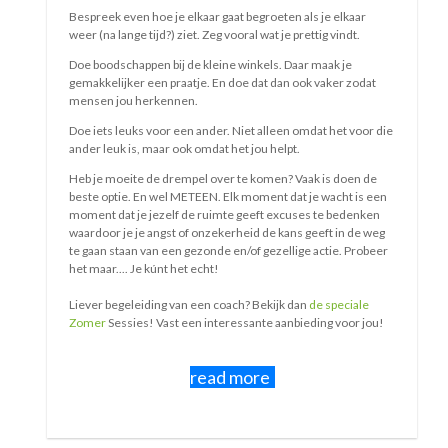
aan op mijn manier iets meteen aanpakken en dan ook
doorgaan tot het af is. Heerlijk. Gelukkig hoeft niet alles te
veranderen en hoeft niet alles bij iedereen op dezelfde
manier.....
read more
Algemene voorwaarden
Klachtenregeling
AVG
REVIEWS
Uitstekend
•
4,8
20
reviews uit
2
bronnen
Beoordeling