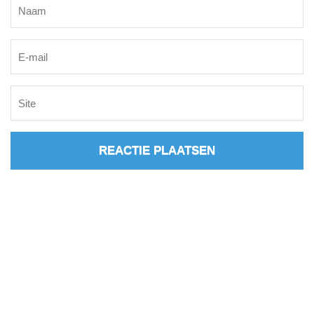
Naam
*