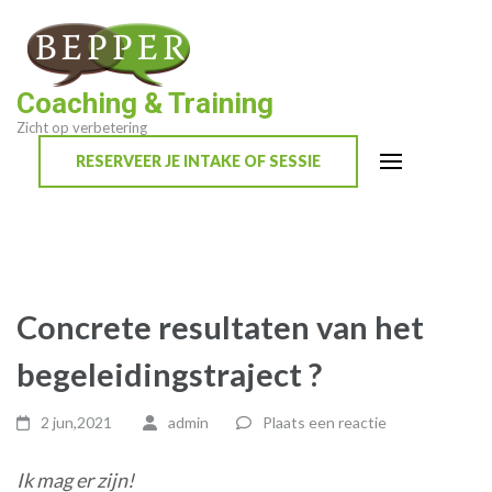
Ga
naar
inhoud
Coaching & Training
(Druk
Zicht op verbetering
enter)
RESERVEER JE INTAKE OF SESSIE
Concrete resultaten van het
begeleidingstraject ?
2 jun,2021
admin
Plaats een reactie
Ik mag er zijn!