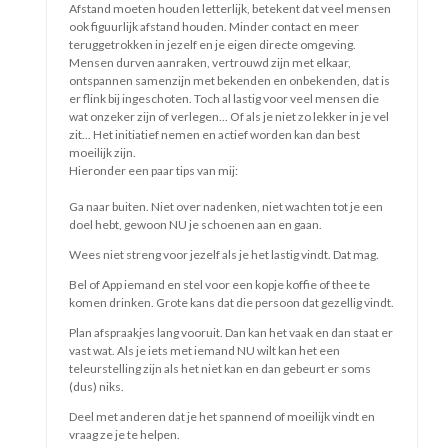
Totdat...je te lang wegkijkt... en ineens blijkt dat dingen niet
meer werken zoals je dacht. Zo kon er op de oude website
van Bepper Coaching blijkbaar al tijden niet worden
aangemeld. Dus ik kreeg geen nieuwe cliënten rechtstreeks
via deze site. Alleen via coaching.nl en Coachfinder.nl en
andere sites waarop Bepper te vinden is.
Dus dan is er ineens een noodzaak. Ik hou er van om dat dan
gelijk aan te pakken. Liefst werk ik een paar nachten door en
dan is het af. Dan kan ik in mijn vrije tijd weer rustig zitten...
Zolang het niet af is, wil en moet ik iets....
Dat is een oud patroon. Ik heb al veel bijgeleerd en soms kan
ik het anders aanpakken. Maar nu, merk ik dat ik het ook
heerlijk vind om het te doen zoals ik gewend ben...het is mijn
manier. En ik geniet ervan. Als ik dit schrijf is het al laat. Net
als gisternacht. Maar mijn energie is er niet minder om. Ik
schrijf lekker door en ik geniet van het even mogen toegeven