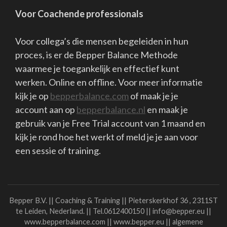
gebruik van je Free Trial account van 1 maand en
kijk je rond hoe het werkt of meld je je aan voor
een sessie of training.
Bepper B.V. || Coaching & Training || Pieterskerkhof 36 , 2311ST
te Leiden, Nederland. || Tel.0612400150 || info@bepper.eu ||
www.bepperbalance.com || www.bepper.eu || algemene
voorwaarden klachtenregeling AVG Bank
NL26RABO0150761449 KvK:27357395 BTW nr.8217 09 379
Copyright Bepper B.V.
School Zone | Ontwikkeld door
Rara
Theme
. Mogelijk gemaakt door
WordPress
.