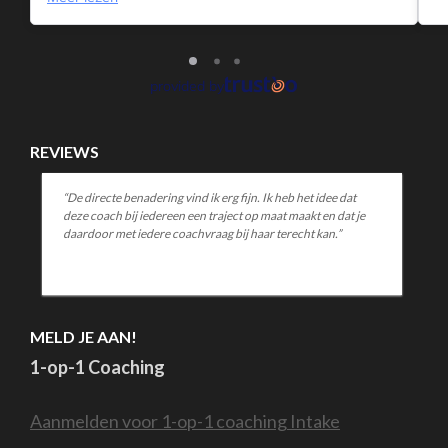
MELD JE AAN!
1-op-1 Coaching
Aanmelden voor 1-op-1 coaching Intake
Voor Coachende professionals
Voor collega’s die mensen begeleiden in hun
proces, is er de Bepper Balance Methode
waarmee je toegankelijk en effectief kunt
werken. Online en offline. Voor meer informatie
kijk je op
bepperbalance.com
of maak je je
account aan op
bepperbalance.nl
en maak je